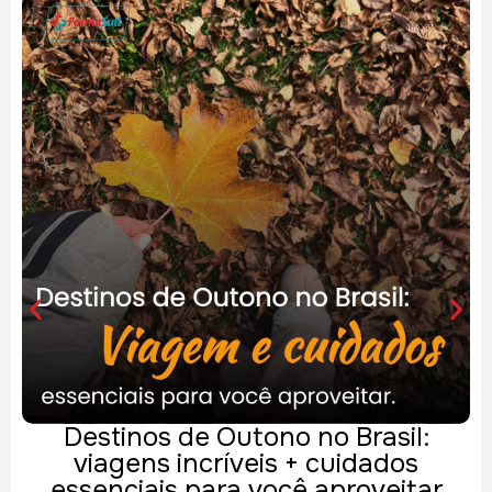
tono no Brasil:
Autocuidado inte
eis + cuidados
rotina
 você aproveitar